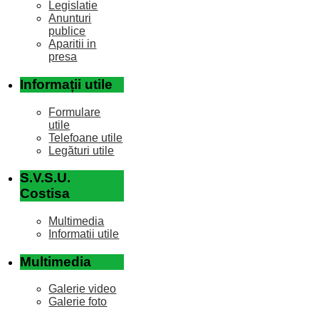
Legislatie
Anunturi
publice
Aparitii in
presa
Informații utile
Formulare
utile
Telefoane utile
Legături utile
S.V.S.U.
Costisa
Multimedia
Informatii utile
Multimedia
Galerie video
Galerie foto