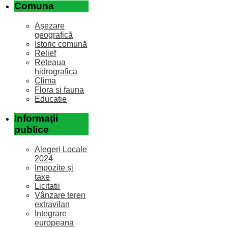
Comuna
Așezare
geografică
Istoric comună
Relief
Reteaua
hidrografica
Clima
Flora si fauna
Educatie
Informații
publice
Alegeri Locale
2024
Impozite și
taxe
Licitatii
Vânzare teren
extravilan
Integrare
europeana