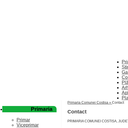
Skip
Pr
to
Ști
content
Gal
Co
Plă
Arh
Apl
Pl
Primaria Comunei Costisa »
Contact
Primaria
Contact
Primar
PRIMARIA COMUNEI COSTISA, JUD
Viceprimar