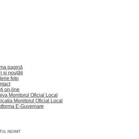
ima pagină
ri și nouțăți
erie foto
ntact
ți on-line
iva Monitorul Oficial Local
icatia Monitorul Oficial Local
atforma E-Guvernare
ETUL NEAMT