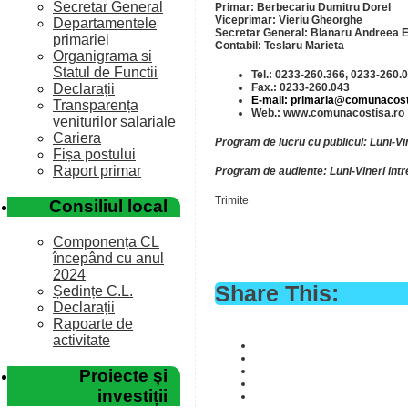
Secretar General
Primar: Berbecariu Dumitru Dorel
Viceprimar: Vieriu Gheorghe
Departamentele
Secretar General: Blanaru Andreea 
primariei
Contabil: Teslaru Marieta
Organigrama si
Statul de Functii
Tel.: 0233-260.366,
0233-260.
Fax.: 0233-260.043
Declarații
E-mail: primaria@comunacost
Transparența
Web.: www.comunacostisa.ro
veniturilor salariale
Cariera
Program de lucru cu publicul: Luni-Vin
Fișa postului
Raport primar
Program de audiente: Luni-Vineri intr
Trimite
Consiliul local
Componența CL
începând cu anul
2024
Share This:
Ședințe C.L.
Declarații
Rapoarte de
activitate
Proiecte și
investiții